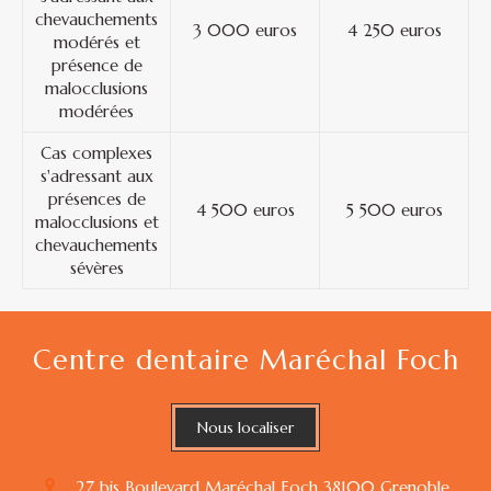
chevauchements
3 000 euros
4 250 euros
modérés et
présence de
malocclusions
modérées
Cas complexes
s'adressant aux
présences de
4 500 euros
5 500 euros
malocclusions et
chevauchements
sévères
Centre dentaire Maréchal Foch
Nous localiser
27 bis Boulevard Maréchal Foch
38100
Grenoble