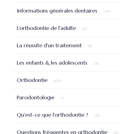
Articles Count
Informations générales dentaires
(46)
Articles Count
L'orthodontie de l'adulte
(9)
Articles Count
La réussite d'un traitement
(11)
Articles Count
Les enfants & les adolescents
(21)
Articles Count
Orthodontie
(125)
Articles Count
Parodontologie
(1)
Articles Count
Qu'est-ce que l'orthodontie ?
(31)
Articles 
Questions fréquentes en orthodontie
(6)