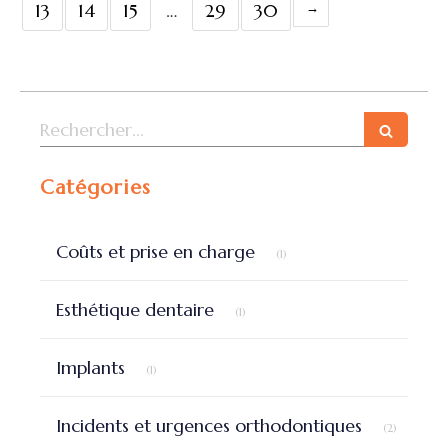
13
14
15
…
29
30
Rechercher
Catégories
Articles Count
Coûts et prise en charge
(1)
Articles Count
Esthétique dentaire
(1)
Articles Count
Implants
(1)
Articles 
Incidents et urgences orthodontiques
(2)