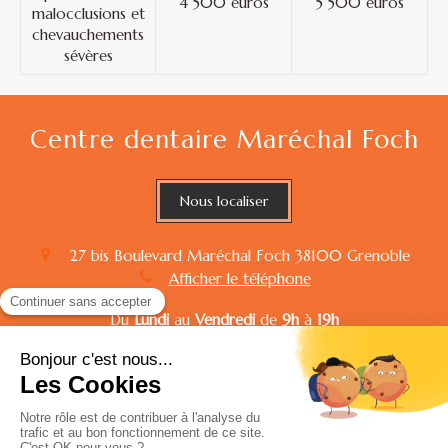
4 500 euros
5 500 euros
malocclusions et
chevauchements
sévères
Centre dentaire Maréchal Foch
Nous localiser
27 bis Boulevard Maréchal Foch
38100
Grenoble
Afficher le téléphone
Du
Lundi
au
Vendredi
de
9h
à
19h
Conditions Générales Utilisations
Mentions légales
Charte de confidentialité