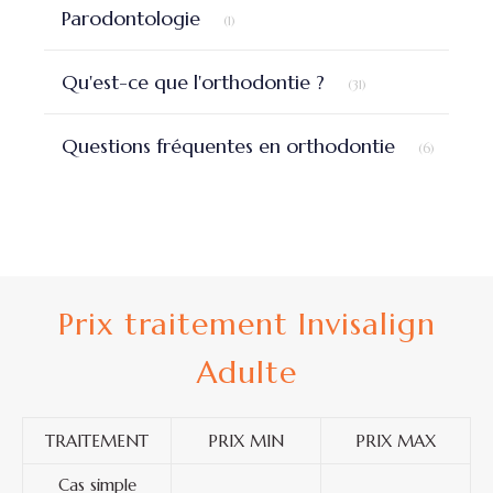
Articles Count
Parodontologie
(1)
Articles Count
Qu'est-ce que l'orthodontie ?
(31)
Articles 
Questions fréquentes en orthodontie
(6)
Prix traitement Invisalign
Adulte
TRAITEMENT
PRIX MIN
PRIX MAX
Cas simple