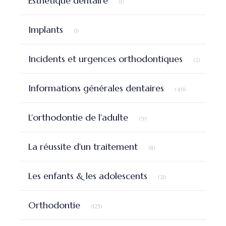
Esthétique dentaire
(1)
Articles Count
Implants
(1)
Articles 
Incidents et urgences orthodontiques
(2)
Articles Count
Informations générales dentaires
(46)
Articles Count
L'orthodontie de l'adulte
(9)
Articles Count
La réussite d'un traitement
(11)
Articles Count
Les enfants & les adolescents
(21)
Articles Count
Orthodontie
(125)